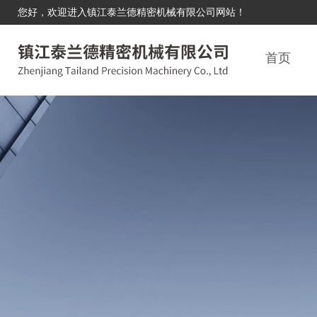
您好，欢迎进入镇江泰兰德精密机械有限公司网站！
首页