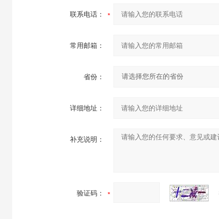
联系电话：
常用邮箱：
省份：
详细地址：
补充说明：
验证码：