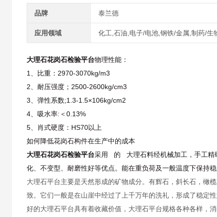
品牌
泰兰德
应用领域
化工,石油,电子/电池,钢铁/金属,制药/
大理石花岗石检验平台
物理性能：
1、比重：2970-3070kg/m3
2、耐压强度；2500-2600kg/cm3
3、弹性系数;1.3-1.5×106kg/cm2
4、吸水率:＜0.13%
5、肖式硬度：HS70以上
如何降低花岗石构件在生产中的成本
大理石花岗石检验平台
采用 的 大理石料经机械加工，手工精
化、不变型、耐磨性好等优点。能在重负荷及一般温度下保持稳
大理石平台主要是天然形成的矿物成分。有辉石，斜长石，橄榄
致。它们一般是在山崖中经过了上千万年的洗礼，形成了稳定
好的大理石平台具有着收藏价值，大理石平台规格各种各样，消