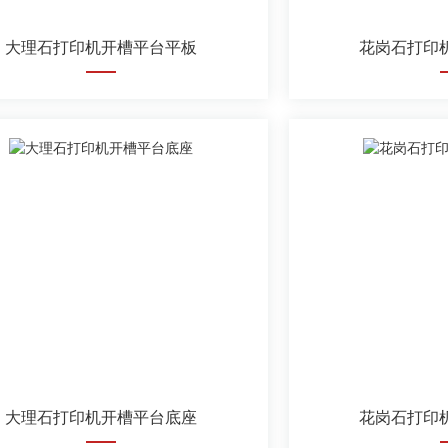
大理石打印机开槽平台平板
花岗石打印
大理石打印机开槽平台底座
花岗石打印