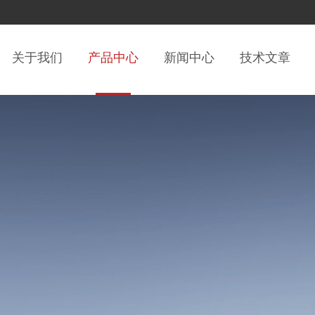
关于我们
产品中心
新闻中心
技术文章