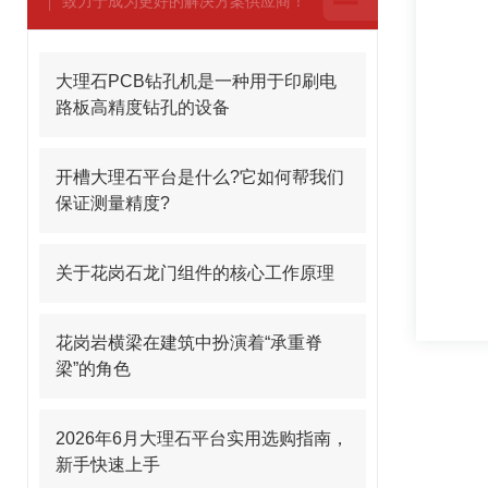
致力于成为更好的解决方案供应商！
大理石PCB钻孔机是一种用于印刷电
路板高精度钻孔的设备
开槽大理石平台是什么?它如何帮我们
保证测量精度?
关于花岗石龙门组件的核心工作原理
花岗岩横梁在建筑中扮演着“承重脊
梁”的角色
2026年6月大理石平台实用选购指南，
新手快速上手