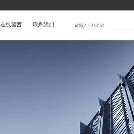
在线留言
联系我们