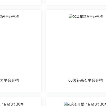
岗岩平台开槽
00级花岗石平台开槽