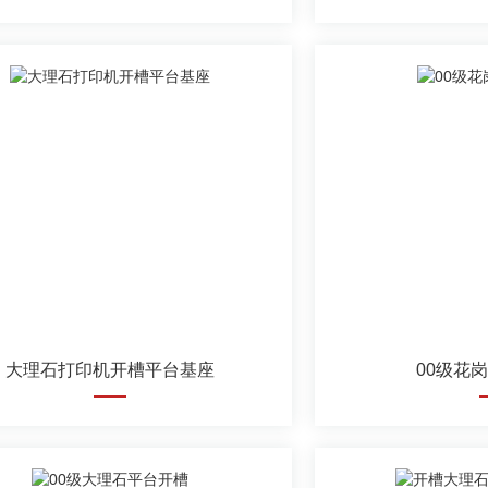
大理石打印机开槽平台基座
00级花