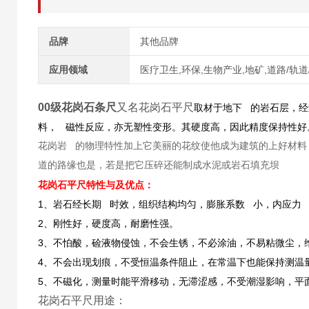
品牌
其他品牌
应用领域
医疗卫生,环保,生物产业,地矿,道路/轨道
00级花岗石条尺
又名花岗石平尺
取材于地下 的岩石层，
料， 磁性反应，亦无塑性变形。其硬度高，因此精度保持性好
花岗岩 的物理特性加上它美丽的花纹使他成为建筑的上好材料
道的路缘也是，若是把它压碎还能制成水泥或岩石填充坝
花岗石平尺特性与及优点：
1、岩石经长期 时效，组织结构均匀，膨胀系数 小，内应力
2、刚性好，硬度高，耐磨性强。
3、不怕酸，硷液物侵蚀，不会生锈，不必涂油，不易粘微尘，
4、不会出现划痕，不受恒温条件阻止，在常温下也能保持测温
5、不磁化，测量时能平滑移动，无滞涩感，不受潮湿影响，平
花岗石平尺用途：