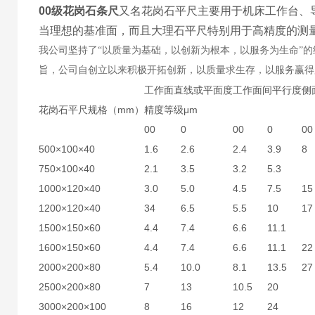
00级花岗石条尺
又名花岗石平尺主要用于机床工作台、
当理想的基准面，而且大理石平尺特别用于高精度的测
我公司坚持了“以质量为基础，以创新为根本，以服务为生命”
旨，公司自创立以来积极开拓创新，以质量求生存，以服务赢得
工作面直线或平面度
工作面间平行度
侧
花岗石平尺规格（mm）
精度等级μm
00
0
00
0
00
500×100×40
1.6
2.6
2.4
3.9
8
750×100×40
2.1
3.5
3.2
5.3
1000×120×40
3.0
5.0
4.5
7.5
15
1200×120×40
34
6.5
5.5
10
17
1500×150×60
4.4
7.4
6.6
11.1
1600×150×60
4.4
7.4
6.6
11.1
22
2000×200×80
5.4
10.0
8.1
13.5
27
2500×200×80
7
13
10.5
20
3000×200×100
8
16
12
24