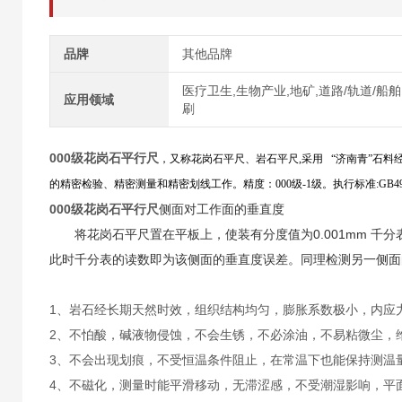
品牌
其他品牌
医疗卫生,生物产业,地矿,道路/轨道/船舶
应用领域
刷
000级花岗石平行尺
，又称花岗石平尺、岩石平尺,采用 “济南青”石
的精密检验、精密测量和精密划线工作。精度：000级-1级。执行标准:GB498
000级花岗石平行尺
侧面对工作面的垂直度
将花岗石平尺置在平板上，使装有分度值为0.001mm 千
此时千分表的读数即为该侧面的垂直度误差。同理检测另一侧面
1、岩石经长期天然时效，组织结构均匀，膨胀系数极小，内应
2、不怕酸，碱液物侵蚀，不会生锈，不必涂油，不易粘微尘，
3、不会出现划痕，不受恒温条件阻止，在常温下也能保持测温
4、不磁化，测量时能平滑移动，无滞涩感，不受潮湿影响，平