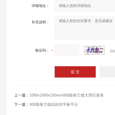
详细地址：
补充说明：
验证码：
请
上一篇：
1000x1000x150mm000级泰兰德大理石基座
下一篇：
000级泰兰德花岗岩平板平台