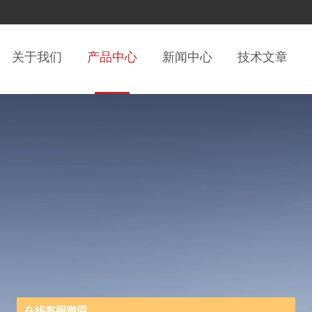
关于我们
产品中心
新闻中心
技术文章