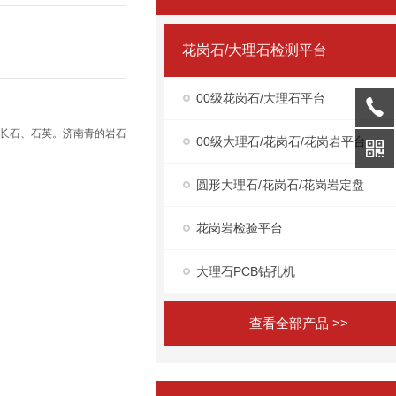
花岗石/大理石检测平台
00级花岗石/大理石平台
长石、石英。济南青的岩石
00级大理石/花岗石/花岗岩平台
圆形大理石/花岗石/花岗岩定盘
花岗岩检验平台
大理石PCB钻孔机
查看全部产品 >>