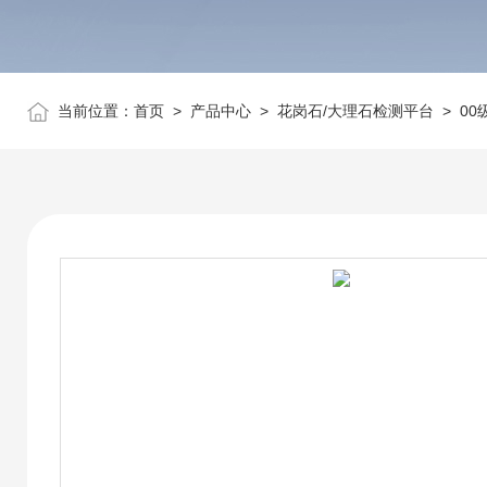
当前位置：
首页
>
产品中心
>
花岗石/大理石检测平台
>
00