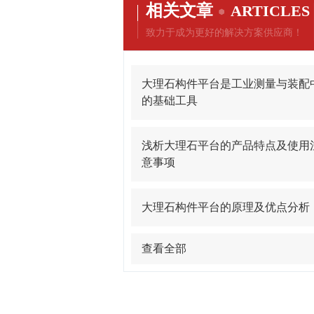
相关文章
ARTICLES
致力于成为更好的解决方案供应商！
大理石构件平台是工业测量与装配
的基础工具
浅析大理石平台的产品特点及使用
意事项
大理石构件平台的原理及优点分析
查看全部