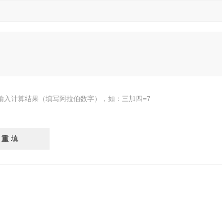
输入计算结果（填写阿拉伯数字），如：三加四=7