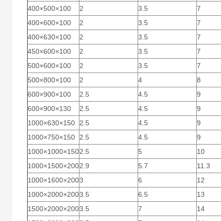
400×500×100
2
3.5
7
400×600×100
2
3.5
7
400×630×100
2
3.5
7
450×600×100
2
3.5
7
500×600×100
2
3.5
7
500×800×100
2
4
8
600×900×100
2.5
4.5
9
600×900×130
2.5
4.5
9
1000×630×150
2.5
4.5
9
1000×750×150
2.5
4.5
9
1000×1000×150
2.5
5
10
1000×1500×200
2.9
5.7
11.3
1000×1600×200
3
6
12
1000×2000×200
3.5
6.5
13
1500×2000×200
3.5
7
14