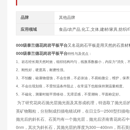
品牌
其他品牌
应用领域
食品/农产品,化工,文体,建材/家具,纺织/
000级泰兰德花岗岩平板平台
又名花岗石平板是用天然的石质材
000级泰兰德花岗岩平板平台
特性与及优点：
1、岩石经长期天然时效，组织结构均匀，线胀系数极小，内应力*消失，
2、刚性好，硬度高，耐磨性强。
3、不怕酸，硷液物侵蚀，不会生锈，不必涂油，不易粘微尘，维护，保养
4、不会出现划痕，不受恒温条件阻止，在常温下也能保持测温量精度。
5、不磁化，测量时能平滑移动，无滞涩感，不受潮响，平面称定好。
为了研究花岗石抛光层抛光面及其形成机理，特选取了抛光后
英矿物颗粒，分别制成扫描电镜试样，在日立S一2500型扫描
抛光后的斜长石、石英均有一个抛光层，抛光后济南青花岗石中
0nm，其次为斜长石，其抛光层的厚度为300一400nm，而石